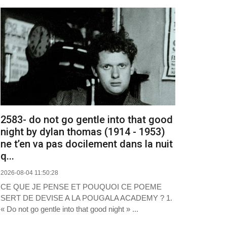
2583- do not go gentle into that good
night by dylan thomas (1914 - 1953)
ne t’en va pas docilement dans la nuit
q...
2026-08-04 11:50:28
CE QUE JE PENSE ET POUQUOI CE POEME
SERT DE DEVISE A LA POUGALA ACADEMY ? 1.
« Do not go gentle into that good night » ...