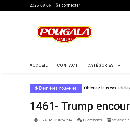
....
2026-08-06
Se connecter
ACCUEIL
CONTACT
CATÉGORIES
directe exchange acheter la crypto
Dernières nouvelles
Obtenez tous vos article
1461- Trump encourag
2024-02-13 02:47:04
0 Comments
cet article 