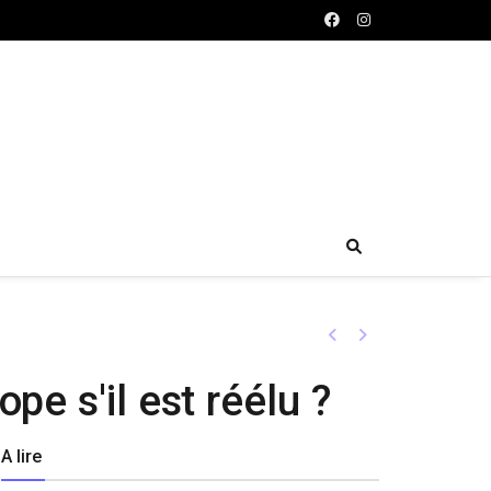
Previous
Next
e s'il est réélu ?
A lire