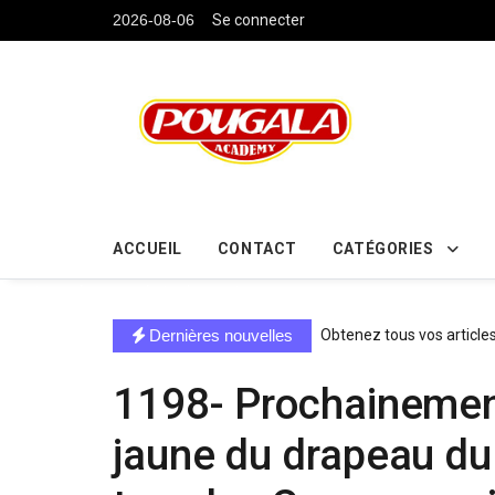
....
2026-08-06
Se connecter
ACCUEIL
CONTACT
CATÉGORIES
directe exchange acheter la crypto
Dernières nouvelles
Obtenez tous vos article
1198- Prochainement 
jaune du drapeau du 