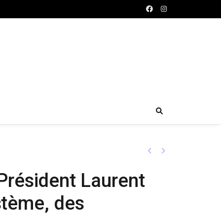
Previous
Next
 Président Laurent
stème, des