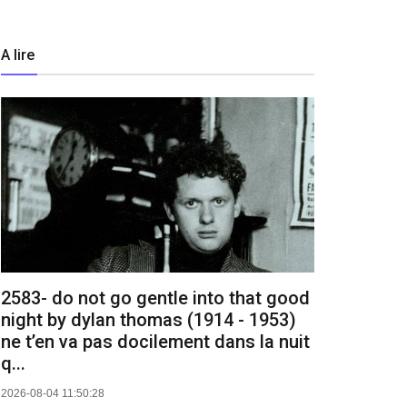
A lire
2583- do not go gentle into that good
night by dylan thomas (1914 - 1953)
ne t’en va pas docilement dans la nuit
q...
2026-08-04 11:50:28