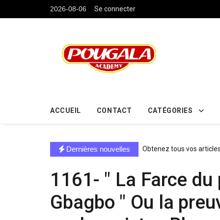
....
2026-08-06
Se connecter
ACCUEIL
CONTACT
CATÉGORIES
directe exchange acheter la crypto
Dernières nouvelles
Obtenez tous vos article
1161- " La Farce du 
Gbagbo " Ou la preu