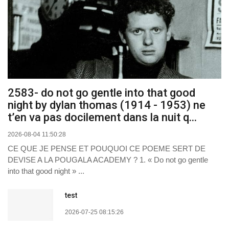
2583- do not go gentle into that good
night by dylan thomas (1914 - 1953) ne
t’en va pas docilement dans la nuit q...
2026-08-04 11:50:28
CE QUE JE PENSE ET POUQUOI CE POEME SERT DE
DEVISE A LA POUGALA ACADEMY ? 1. « Do not go gentle
into that good night » ...
test
2026-07-25 08:15:26