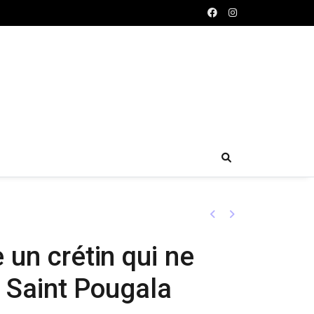
Previous
Next
 un crétin qui ne
n Saint Pougala