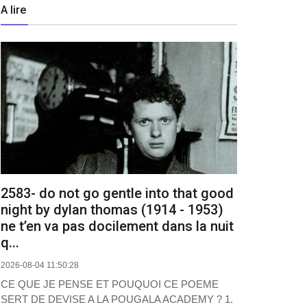
A lire
2583- do not go gentle into that good
night by dylan thomas (1914 - 1953)
ne t’en va pas docilement dans la nuit
q...
2026-08-04 11:50:28
CE QUE JE PENSE ET POUQUOI CE POEME
SERT DE DEVISE A LA POUGALA ACADEMY ? 1.