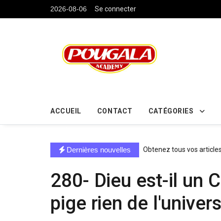
....
2026-08-06
Se connecter
ACCUEIL
CONTACT
CATÉGORIES
directe exchange acheter la crypto
Dernières nouvelles
Obtenez tous vos article
280- Dieu est-il un 
pige rien de l'unive