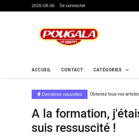
....
2026-08-06
Se connecter
ACCUEIL
CONTACT
CATÉGORIES
directe exchange acheter la crypto
Dernières nouvelles
Obtenez tous vos article
A la formation, j'ét
suis ressuscité !