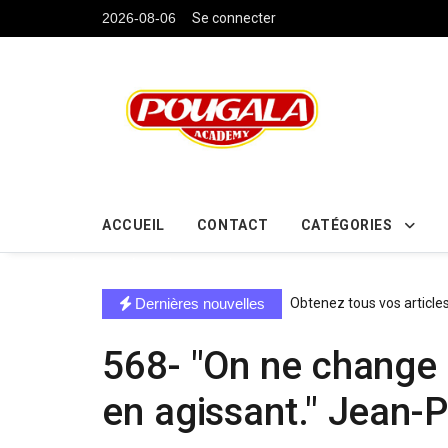
....
2026-08-06
Se connecter
ACCUEIL
CONTACT
CATÉGORIES
directe exchange acheter la crypto
Dernières nouvelles
Obtenez tous vos article
568- "On ne change 
en agissant." Jean-