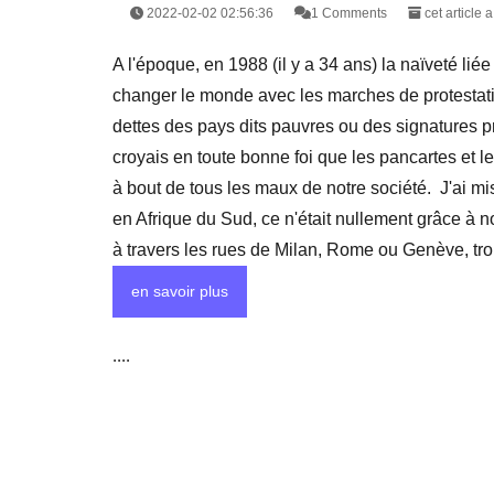
2022-02-02 02:56:36
1 Comments
cet article 
A l'époque, en 1988 (il y a 34 ans) la naïveté li
changer le monde avec les marches de protestatio
dettes des pays dits pauvres ou des signatures pr
croyais en toute bonne foi que les pancartes et le
à bout de tous les maux de notre société. J'ai mi
en Afrique du Sud, ce n'était nullement grâce à no
à travers les rues de Milan, Rome ou Genève, trop 
en savoir plus
....