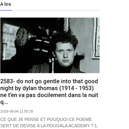
A lire
2583- do not go gentle into that good
night by dylan thomas (1914 - 1953)
ne t’en va pas docilement dans la nuit
q...
2026-08-04 11:50:28
CE QUE JE PENSE ET POUQUOI CE POEME
SERT DE DEVISE A LA POUGALA ACADEMY ? 1.