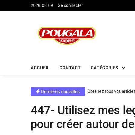
....
2026-08-09
Se connecter
ACCUEIL
CONTACT
CATÉGORIES
directe exchange acheter la crypto
Dernières nouvelles
Obtenez tous vos article
447- Utilisez mes l
pour créer autour de