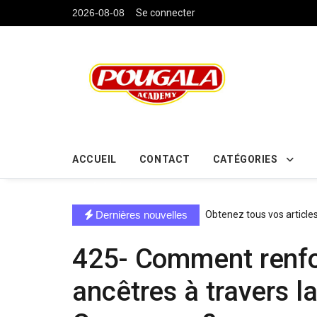
....
2026-08-08
Se connecter
ACCUEIL
CONTACT
CATÉGORIES
directe exchange acheter la crypto
Dernières nouvelles
Obtenez tous vos article
425- Comment renforc
ancêtres à travers l