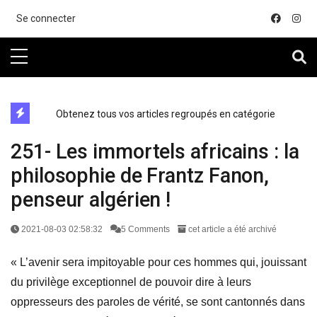
....
Se connecter
directe exchange acheter la crypto
Obtenez tous vos articles regroupés en catégorie
251- Les immortels africains : la
philosophie de Frantz Fanon,
penseur algérien !
2021-08-03 02:58:32
5 Comments
cet article a été archivé
« L’avenir sera impitoyable pour ces hommes qui, jouissant
du privilège exceptionnel de pouvoir dire à leurs
oppresseurs des paroles de vérité, se sont cantonnés dans