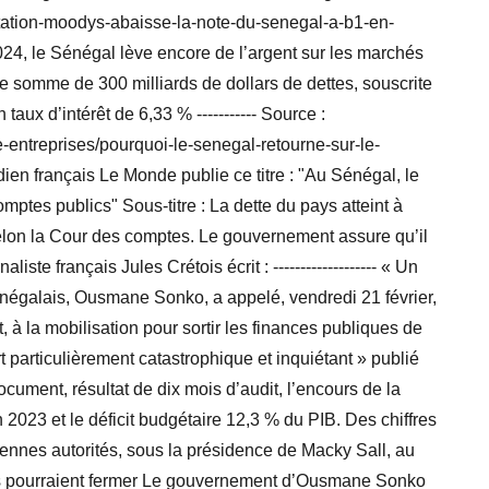
notation-moodys-abaisse-la-note-du-senegal-a-b1-en-
024, le Sénégal lève encore de l’argent sur les marchés
’une somme de 300 milliards de dollars de dettes, souscrite
ux d’intérêt de 6,33 % ----------- Source :
entreprises/pourquoi-le-senegal-retourne-sur-le-
dien français Le Monde publie ce titre : "Au Sénégal, le
mptes publics" Sous-titre : La dette du pays atteint à
selon la Cour des comptes. Le gouvernement assure qu’il
iste français Jules Crétois écrit : ------------------- « Un
sénégalais, Ousmane Sonko, a appelé, vendredi 21 février,
à la mobilisation pour sortir les finances publiques de
t particulièrement catastrophique et inquiétant » publié
ocument, résultat de dix mois d’audit, l’encours de la
 2023 et le déficit budgétaire 12,3 % du PIB. Des chiffres
ennes autorités, sous la présidence de Macky Sall, au
ions pourraient fermer Le gouvernement d’Ousmane Sonko