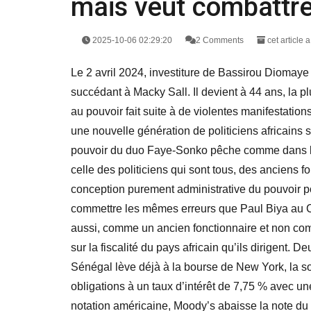
mais veut combattre
2025-10-06 02:29:20
2 Comments
cet article 
Le 2 avril 2024, investiture de Bassirou Diomay
succédant à Macky Sall. Il devient à 44 ans, la p
au pouvoir fait suite à de violentes manifestatio
une nouvelle génération de politiciens africains
pouvoir du duo Faye-Sonko pêche comme dans les 
celle des politiciens qui sont tous, des anciens 
conception purement administrative du pouvoir po
commettre les mêmes erreurs que Paul Biya au Ca
aussi, comme un ancien fonctionnaire et non comm
sur la fiscalité du pays africain qu’ils dirigent. 
Sénégal lève déjà à la bourse de New York, la s
obligations à un taux d’intérêt de 7,75 % avec u
notation américaine, Moody’s abaisse la note du S