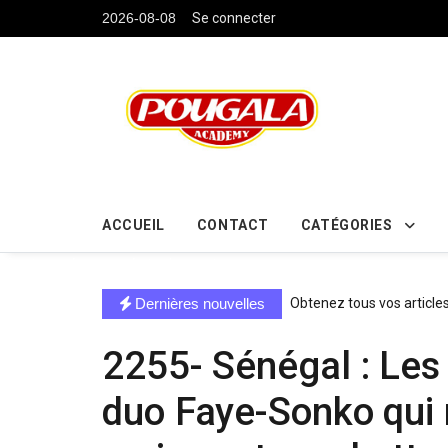
....
2026-08-08
Se connecter
ACCUEIL
CONTACT
CATÉGORIES
directe exchange acheter la crypto
Dernières nouvelles
Obtenez tous vos article
2255- Sénégal : Les 
duo Faye-Sonko qui r