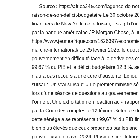
---- Source : https://africa24tv.com/lagence-de-
raison-de-son-deficit-budgetaire Le 30 octobre 2
financiers de New York, cette fois-ci, il s’agit d
par la banque américaine JP Morgan Chase, à un ta
https://www.jeuneafrique.com/1626397/economie-
marche-international/ Le 25 février 2025, le quoti
gouvernement en difficulté face à la dérive des co
99,67 % du PIB et le déficit budgétaire 12,3 %, 
n’aura pas recours à une cure d’austérité. Le journal
sursaut. Un vrai sursaut. » Le premier ministre 
lors d’une séance de questions au gouvernement, 
l’ornière. Une exhortation en réaction au « rappor
par la Cour des comptes le 12 février. Selon ce d
dette sénégalaise représentait 99,67 % du PIB fin
bien plus élevés que ceux présentés par les anci
pouvoir jusqu’en avril 2024. Plusieurs institut