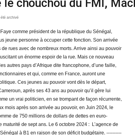
 le chouchou du FMI, Mack
a été archivé
e Faye comme président de la république du Sénégal,
lus jeune personne à occuper cette fonction. Son arrivée
ns de rues avec de nombreux morts. Arrive ainsi au pouvoir
 suscitant un énorme espoir de la rue. Mais ce nouveau
autres pays d’Afrique dite francophone, d’une faille,
fonctionnaires et qui, comme en France, auront une
litique. Ces jeunes au pouvoir vont dès le départ,
meroun, après ses 43 ans au pouvoir qu’il gère lui
e un vrai politicien, en se trompant de façon récurrente,
Deux mois après son arrivée au pouvoir, en Juin 2024, le
omme de 750 millions de dollars de dettes en euro-
ne maturité de sept ans. Le 6 octobre 2024 : L’agence de
énégal à B1 en raison de son déficit budgétaire. ----------