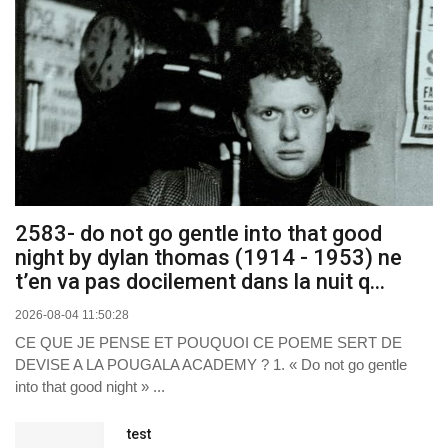
2583- do not go gentle into that good
night by dylan thomas (1914 - 1953) ne
t’en va pas docilement dans la nuit q...
2026-08-04 11:50:28
CE QUE JE PENSE ET POUQUOI CE POEME SERT DE
DEVISE A LA POUGALA ACADEMY ? 1. « Do not go gentle
into that good night » ...
test