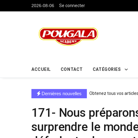
....
2026-08-06
Se connecter
ACCUEIL
CONTACT
CATÉGORIES
directe exchange acheter la crypto
Dernières nouvelles
Obtenez tous vos article
171- Nous préparons
surprendre le monde; 