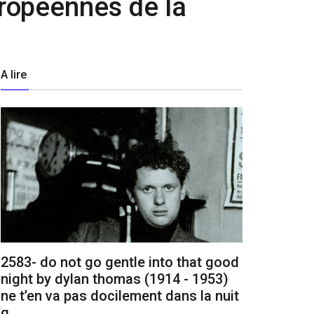
ropéennes de la
A lire
2583- do not go gentle into that good
night by dylan thomas (1914 - 1953)
ne t’en va pas docilement dans la nuit
q...