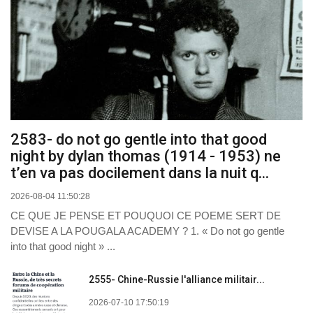
2583- do not go gentle into that good
night by dylan thomas (1914 - 1953) ne
t’en va pas docilement dans la nuit q...
2026-08-04 11:50:28
CE QUE JE PENSE ET POUQUOI CE POEME SERT DE
DEVISE A LA POUGALA ACADEMY ? 1. « Do not go gentle
into that good night » ...
2555- Chine-Russie l'alliance militair...
2026-07-10 17:50:19