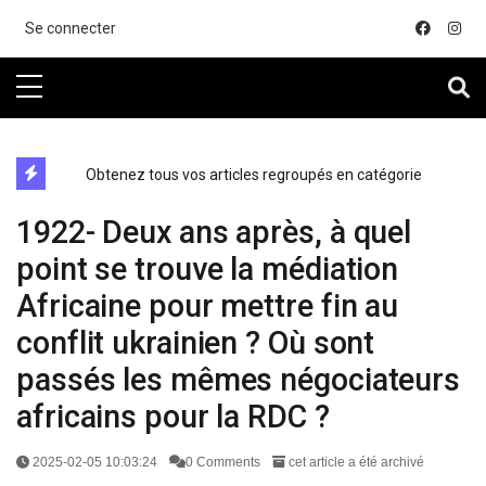
....
Se connecter
directe exchange acheter la crypto
Obtenez tous vos articles regroupés en catégorie
En
1922- Deux ans après, à quel
point se trouve la médiation
Africaine pour mettre fin au
conflit ukrainien ? Où sont
passés les mêmes négociateurs
africains pour la RDC ?
2025-02-05 10:03:24
0 Comments
cet article a été archivé