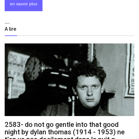
en savoir plus
....
A lire
2583- do not go gentle into that good
night by dylan thomas (1914 - 1953) ne