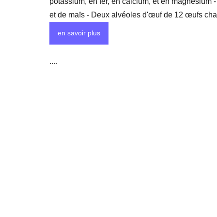
potassium, en fer, en calcium, et en magnésium -
et de maïs - Deux alvéoles d'œuf de 12 œufs ch
en savoir plus
....