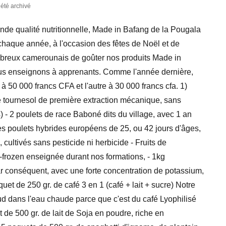
 été archivé
rande qualité nutritionnelle, Made in Bafang de la Pougala
aque année, à l'occasion des fêtes de Noël et de
mbreux camerounais de goûter nos produits Made in
 nous enseignons à apprenants. Comme l'année dernière,
 50 000 francs CFA et l'autre à 30 000 francs cfa. 1)
s de tournesol de première extraction mécanique, sans
) - 2 poulets de race Baboné dits du village, avec 1 an
c les poulets hybrides européens de 25, ou 42 jours d'âges,
cultivés sans pesticide ni herbicide - Fruits de
-frozen enseignée durant nos formations, - 1kg
 conséquent, avec une forte concentration de potassium,
et de 250 gr. de café 3 en 1 (café + lait + sucre) Notre
oud dans l'eau chaude parce que c'est du café Lyophilisé
 de 500 gr. de lait de Soja en poudre, riche en