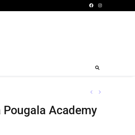
Previous
Next
la Pougala Academy