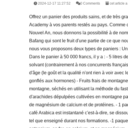
2024-12-17 11:27:52
0 Comments
cet article a
Offrez un panier des produits sains, et de très g
Academy à vos parents restés au pays. Comme ch
Nouvel An, nous donnons la possibilité à de no
Bafang qui sont le fruit d'une partie de ce que
nous vous proposons deux types de paniers : Un à
Dans le panier à 50 000 francs, il y a : - 5 litre
solvant (contrairement à nos concurrents français
d'âge (le goût et la qualité n'ont rien à voir ave
gonflés aux hormones) - Fruits frais de montagne, 
montagne, séchés en utilisant la méthode du fast
d'arachides dépulpées cultivées en montagne par
de magnésium de calcium et de protéines. - 1 paqu
café Arabica est instantané c'est-à-dire, se diss
tel que enseigné durant nos formations. -1 paquet