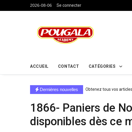
....
2026-08-06
Se connecter
ACCUEIL
CONTACT
CATÉGORIES
directe exchange acheter la crypto
Dernières nouvelles
Obtenez tous vos article
1866- Paniers de N
disponibles dès ce 