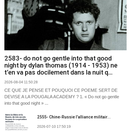
2583- do not go gentle into that good
night by dylan thomas (1914 - 1953) ne
t’en va pas docilement dans la nuit q...
2026-08-04 11:50:28
CE QUE JE PENSE ET POUQUOI CE POEME SERT DE
DEVISE A LA POUGALA ACADEMY ? 1. « Do not go gentle
into that good night » ...
2555- Chine-Russie l'alliance militair...
2026-07-10 17:50:19