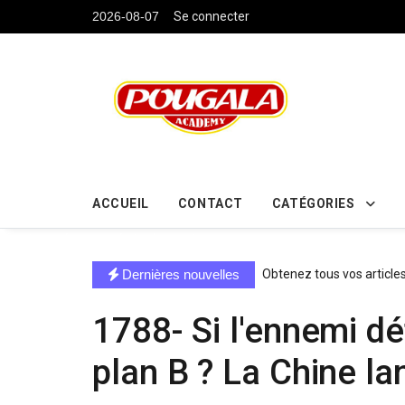
....
2026-08-07
Se connecter
ACCUEIL
CONTACT
CATÉGORIES
directe exchange acheter la crypto
Dernières nouvelles
Obtenez tous vos article
1788- Si l'ennemi dét
plan B ? La Chine l