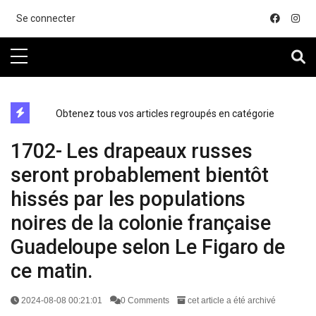
....
Se connecter
directe exchange acheter la crypto
Obtenez tous vos articles regroupés en catégorie
1702- Les drapeaux russes
seront probablement bientôt
hissés par les populations
noires de la colonie française
Guadeloupe selon Le Figaro de
ce matin.
2024-08-08 00:21:01
0 Comments
cet article a été archivé