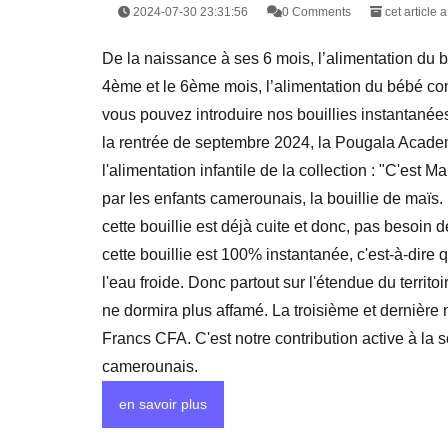
2024-07-30 23:31:56
0 Comments
cet article 
De la naissance à ses 6 mois, l’alimentation du b
4ème et le 6ème mois, l’alimentation du bébé com
vous pouvez introduire nos bouillies instantanées
la rentrée de septembre 2024, la Pougala Acade
l'alimentation infantile de la collection : "C'es
par les enfants camerounais, la bouillie de maïs
cette bouillie est déjà cuite et donc, pas besoin
cette bouillie est 100% instantanée, c'est-à-dire
l'eau froide. Donc partout sur l'étendue du territo
ne dormira plus affamé. La troisième et dernièr
Francs CFA. C'est notre contribution active à la 
camerounais.
en savoir plus