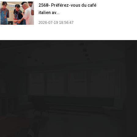
2568- Préférez-vous du café
italien av...
2026-07-19 18:56:47