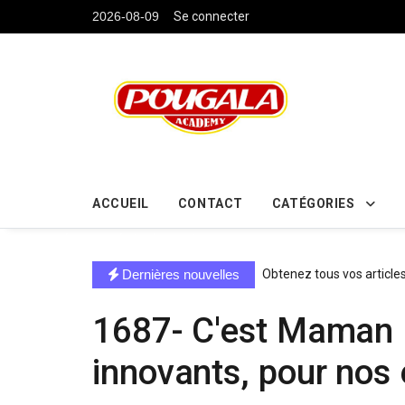
....
2026-08-09
Se connecter
ACCUEIL
CONTACT
CATÉGORIES
directe exchange acheter la crypto
Dernières nouvelles
Obtenez tous vos article
1687- C'est Maman ! 
innovants, pour nos 