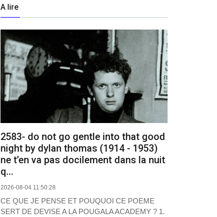
A lire
2583- do not go gentle into that good
night by dylan thomas (1914 - 1953)
ne t’en va pas docilement dans la nuit
q...
2026-08-04 11:50:28
CE QUE JE PENSE ET POUQUOI CE POEME
SERT DE DEVISE A LA POUGALA ACADEMY ? 1.