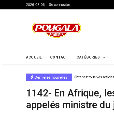
....
2026-08-06
Se connecter
ACCUEIL
CONTACT
CATÉGORIES
directe exchange acheter la crypto
Dernières nouvelles
Obtenez tous vos article
1142- En Afrique, les
appelés ministre du 